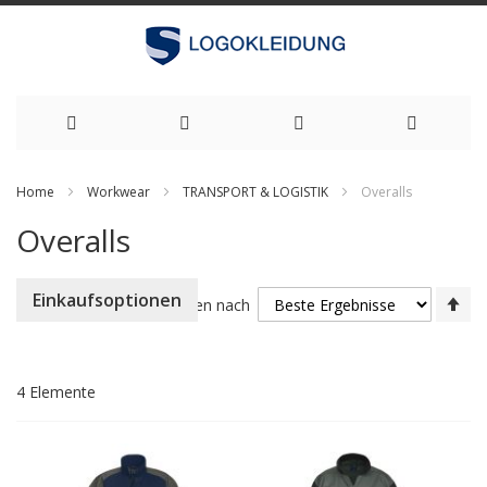
Zum
Home
Workwear
TRANSPORT & LOGISTIK
Overalls
Inhalt
Overalls
springen
Ab
Einkaufsoptionen
Sortieren nach
so
4
Elemente