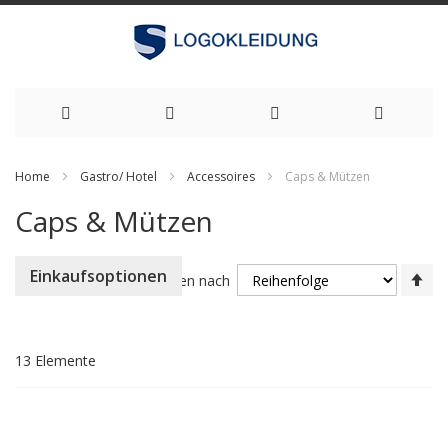
Zum
Home
Gastro/ Hotel
Accessoires
Caps & Mützen
Inhalt
Caps & Mützen
springen
Ab
Einkaufsoptionen
Sortieren nach
so
13
Elemente