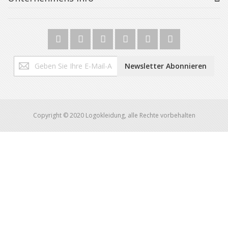
Melden
Newsletter Abonnieren
Sie
sich
für
unseren
Newsletter
Copyright © 2020 Logokleidung, alle Rechte vorbehalten
an: