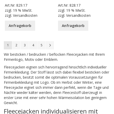
Art.Nr:
829.17
Art.Nr:
828.17
zzgl.
19 % MwSt.
zzgl.
19 % MwSt.
zzgl.
Versandkosten
zzgl.
Versandkosten
Anfragekorb
Anfragekorb
Seite
You're currently reading page
Seite
Seite
Seite
Seite
Seite
Weiter
1
2
3
4
5
Wir besticken / bedrucken / beflocken Fleecejacken mit Ihrem
Firmenlogo, Motiv oder Emblem.
Fleecejacken eignen sich hervorragend hinsichtlich individueller
Firmenkleidung. Der Stoff lässt sich dabei flexibel besticken oder
bedrucken, besitzt somit die optimalen Voraussetzungen für
Firmenbekleidung mit Logo. Ob im Herbst oder Winter, eine
Fleecejacke eignet sich immer dann perfekt, wenn die Tage und
Nächte wieder kälter werden, denn Fleecestoff überzeugt in
erster Linie mit einer sehr hohen Wärmeisolation bei geringem
Gewicht.
Fleecejacken individualisieren mit