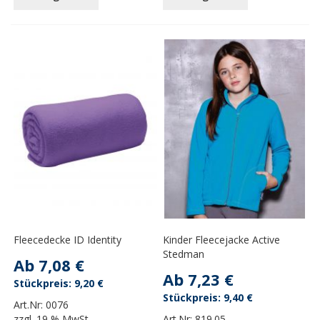
Fleecedecke ID Identity
Kinder Fleecejacke Active
Stedman
Ab
7,08 €
Ab
7,23 €
9,20 €
9,40 €
Art.Nr:
0076
zzgl.
19 % MwSt.
Art.Nr:
819.05