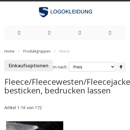
Zum
Home
Produktgruppen
Fleece
Inhalt
Ab
Einkaufsoptionen
springen
Sortieren nach
so
Fleece/Fleecewesten/Fleecejack
besticken, bedrucken lassen
Artikel
1
-
16
von
172