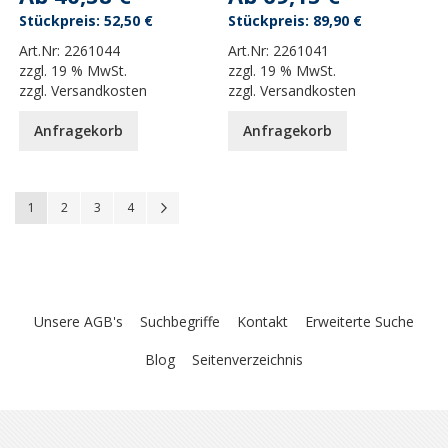
52,50 €
89,90 €
Art.Nr:
2261044
Art.Nr:
2261041
zzgl.
19 % MwSt.
zzgl.
19 % MwSt.
zzgl.
Versandkosten
zzgl.
Versandkosten
Anfragekorb
Anfragekorb
Seite
You're currently reading page
Seite
Seite
Seite
Seite
Weiter
1
2
3
4
Unsere AGB's
Suchbegriffe
Kontakt
Erweiterte Suche
Blog
Seitenverzeichnis