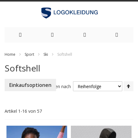
Zum
Home
Sport
Ski
Softshell
Inhalt
Softshell
springen
Ab
Einkaufsoptionen
Sortieren nach
so
Artikel
1
-
16
von
57