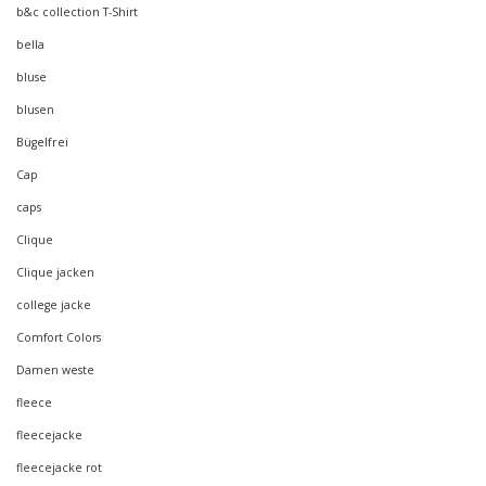
b&c collection T-Shirt
bella
bluse
blusen
Bügelfrei
Cap
caps
Clique
Clique jacken
college jacke
Comfort Colors
Damen weste
fleece
fleecejacke
fleecejacke rot