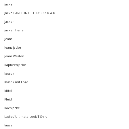
jacke
Jacke CARLTON HILL 131032 D.A.D
jacken
jacken herren
Jeans
Jeans jacke
Jeans Westen
Kapuzenjacke
kasack
Kasack mit Logo
kittel
Kleid
kochjacke
Ladies' Ultimate Look T-Shirt
lasssem