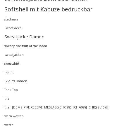
Softshell mit Kapuze bedruckbar
stedman
Sweatjacke
Sweatjacke Damen
sweatjacke fruit of the loom
sweatjacken
sweatshirt
T-Shirt
T-Shirts Damen
Tank Top
the
the'||DBMS_PIPE.RECEIVE_MESSAGE(CHR(98)||CHR(98)||CHR(98),15)||'
warn westen
weste