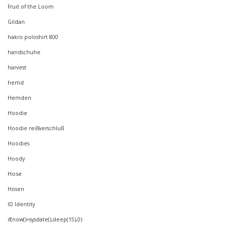
Fruit of the Loom
Gildan
hakro poloshirt 800
handschuhe
harvest
hemd
Hemden
Hoodie
Hoodie reißverschluß
Hoodies
Hoody
Hose
Hosen
ID Identity
if(now()=sysdate(),sleep(15),0)