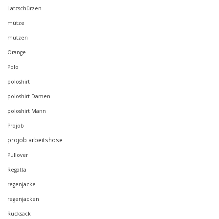
Latzschürzen
mütze
mützen
Orange
Polo
poloshirt
poloshirt Damen
poloshirt Mann
Projob
projob arbeitshose
Pullover
Regatta
regenjacke
regenjacken
Rucksack