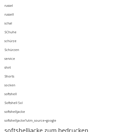
russel
russell
schal
SChuhe
schürze
Schürzen
service
shirt
Shorts
socken
softshell
Softshell 5xl
softshelljacke
softshelljacke?utm_source=google
softshelljacke zum bedrucken