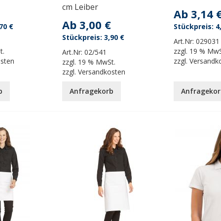
cm Leiber
Ab
3,14 
Ab
3,00 €
70 €
4
3,90 €
Art.Nr:
029031
t.
zzgl.
19 % MwS
Art.Nr:
02/541
osten
zzgl.
Versandk
zzgl.
19 % MwSt.
zzgl.
Versandkosten
b
Anfragekorb
Anfragekor