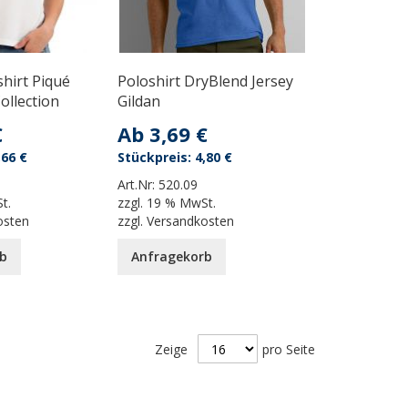
hirt Piqué
Poloshirt DryBlend Jersey
ollection
Gildan
€
Ab
3,69 €
,66 €
4,80 €
Art.Nr:
520.09
t.
zzgl.
19 % MwSt.
osten
zzgl.
Versandkosten
b
Anfragekorb
Zeige
pro Seite