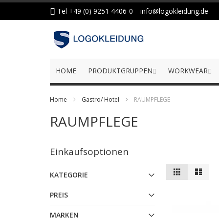
Zum
Tel +49 (0) 9251 4406-0
info@logokleidung.de
Inhalt
springen
HOME
PRODUKTGRUPPEN
WORKWEAR
Home
Gastro/ Hotel
RAUMPFLEGE
RAUMPFLEGE
Einkaufsoptionen
Anzeigen
Liste
Liste
KATEGORIE
als
PREIS
MARKEN