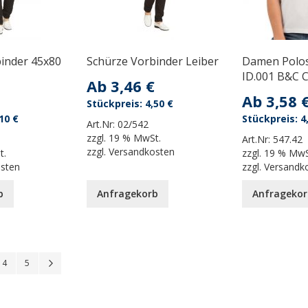
inder 45x80
Schürze Vorbinder Leiber
Damen Polos
ID.001 B&C C
Ab
3,46 €
Ab
3,58 
4,50 €
10 €
4
Art.Nr:
02/542
zzgl.
19 % MwSt.
Art.Nr:
547.42
zzgl.
Versandkosten
t.
zzgl.
19 % MwS
osten
zzgl.
Versandk
b
Anfragekorb
Anfragekor
 reading page
Seite
Seite
Seite
Weiter
4
5