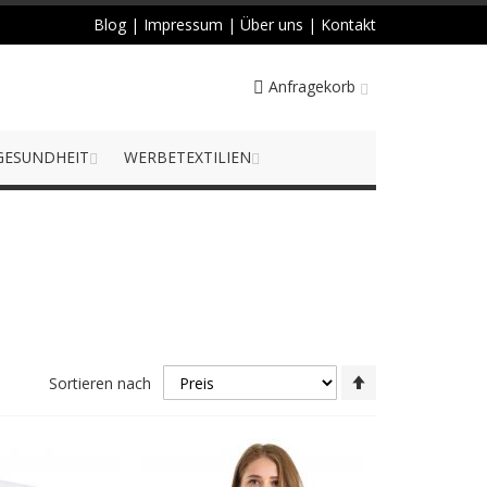
Blog
|
Impressum
|
Über uns
|
Kontakt
Anfragekorb
GESUNDHEIT
WERBETEXTILIEN
Absteigend
Sortieren nach
sortieren