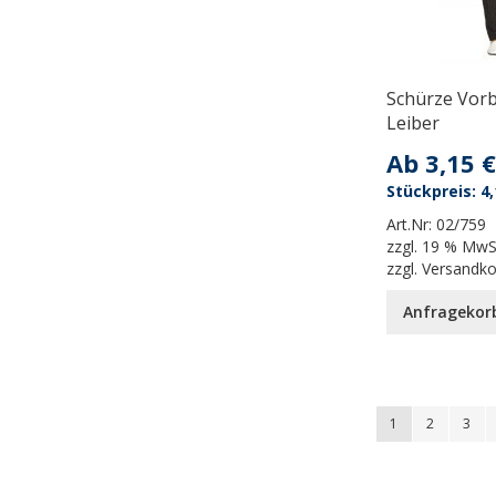
Schürze Vorb
Leiber
Ab
3,15 €
4,
Art.Nr:
02/759
zzgl.
19 % MwS
zzgl.
Versandk
Anfragekor
Seite
You're currently
Seite
Seite
1
2
3