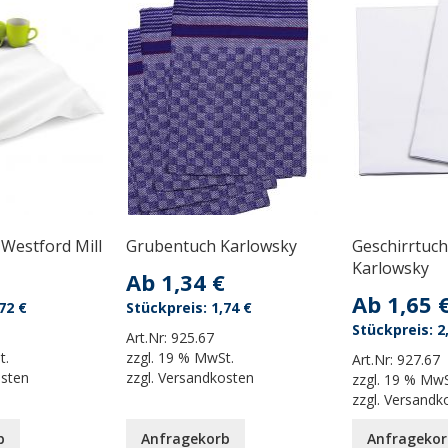
 Westford Mill
Grubentuch Karlowsky
Geschirrtuch
Karlowsky
Ab
1,34 €
Ab
1,65 
72 €
1,74 €
2
Art.Nr:
925.67
t.
zzgl.
19 % MwSt.
Art.Nr:
927.67
osten
zzgl.
Versandkosten
zzgl.
19 % MwS
zzgl.
Versandk
b
Anfragekorb
Anfragekor