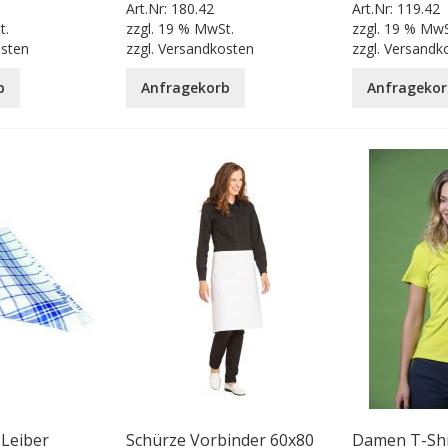
Art.Nr:
180.42
Art.Nr:
119.42
t.
zzgl.
19 % MwSt.
zzgl.
19 % MwS
osten
zzgl.
Versandkosten
zzgl.
Versandk
b
Anfragekorb
Anfragekor
 Leiber
Schürze Vorbinder 60x80
Damen T-Shir