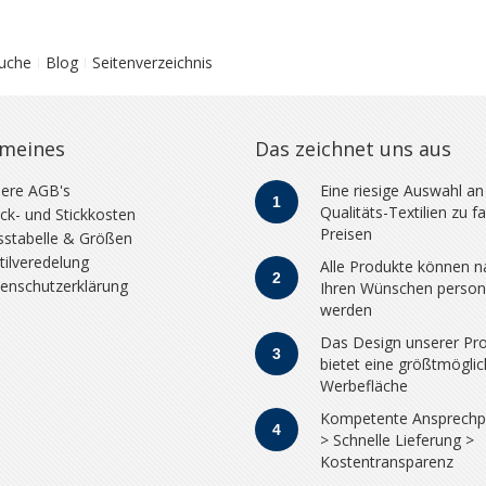
Suche
Blog
Seitenverzeichnis
emeines
Das zeichnet uns aus
ere AGB's
Eine riesige Auswahl an
1
Qualitäts-Textilien zu fa
ck- und Stickkosten
Preisen
stabelle & Größen
tilveredelung
Alle Produkte können n
2
enschutzerklärung
Ihren Wünschen persona
werden
Das Design unserer Pr
3
bietet eine größtmögli
Werbefläche
Kompetente Ansprechp
4
> Schnelle Lieferung >
Kostentransparenz