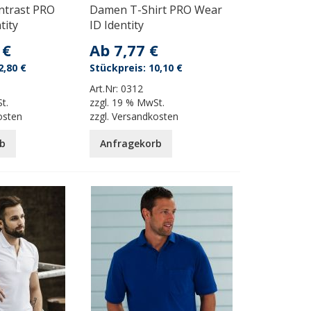
ntrast PRO
Damen T-Shirt PRO Wear
tity
ID Identity
 €
Ab
7,77 €
2,80 €
10,10 €
Art.Nr:
0312
t.
zzgl.
19 % MwSt.
osten
zzgl.
Versandkosten
b
Anfragekorb