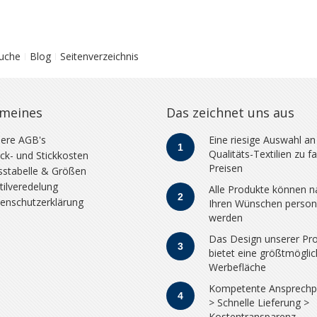
Suche
Blog
Seitenverzeichnis
emeines
Das zeichnet uns aus
ere AGB's
Eine riesige Auswahl an
1
Qualitäts-Textilien zu fa
ck- und Stickkosten
Preisen
stabelle & Größen
tilveredelung
Alle Produkte können n
2
enschutzerklärung
Ihren Wünschen persona
werden
Das Design unserer Pr
3
bietet eine größtmögli
Werbefläche
Kompetente Ansprechp
4
> Schnelle Lieferung >
Kostentransparenz