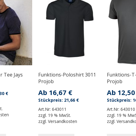
r Tee Jays
Funktions-Poloshirt 3011
Funktions-T-
Projob
Projob
Ab
16,67 €
Ab
12,50
30 €
21,66 €
1
t.
Art.Nr:
643011
Art.Nr:
643010
osten
zzgl.
19 % MwSt.
zzgl.
19 % MwS
zzgl.
Versandkosten
zzgl.
Versandk