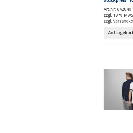
10
Art.Nr:
642040
zzgl.
19 % MwS
zzgl.
Versandk
Anfragekor