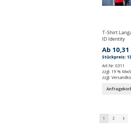
T-Shirt Lan
ID Identity
Ab
10,31
13
Art.Nr:
0311
zzgl.
19 % MwS
zzgl.
Versandk
Anfragekor
Seite
You're currently
Seite
S
W
1
2