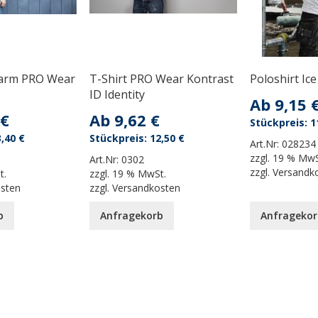
garm PRO Wear
T-Shirt PRO Wear Kontrast
Poloshirt Ice
ID Identity
Ab
9,15 
 €
Ab
9,62 €
1
,40 €
12,50 €
Art.Nr:
028234
zzgl.
19 % MwS
Art.Nr:
0302
zzgl.
Versandk
t.
zzgl.
19 % MwSt.
osten
zzgl.
Versandkosten
b
Anfragekorb
Anfragekor
 reading page
eite
eiter