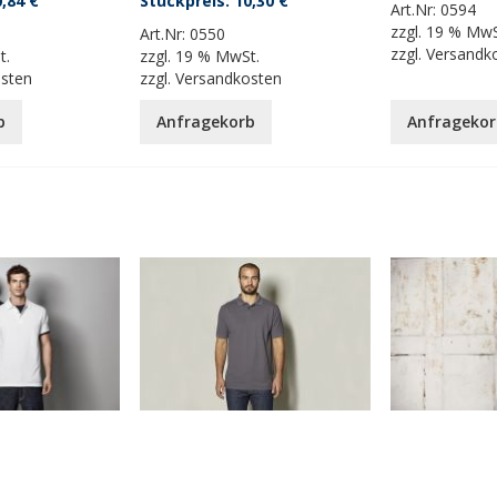
,84 €
10,30 €
Art.Nr:
0594
zzgl.
19 % MwS
Art.Nr:
0550
zzgl.
Versandk
t.
zzgl.
19 % MwSt.
osten
zzgl.
Versandkosten
b
Anfragekorb
Anfragekor