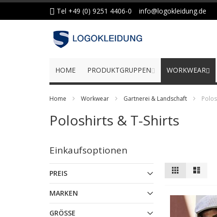
Zum
Tel +49 (0) 9251 4406-0
info@logokleidung.de
Inhalt
springen
HOME
PRODUKTGRUPPEN
WORKWEAR
Home
Workwear
Gartnerei & Landschaft
Polos
Poloshirts & T-Shirts
Einkaufsoptionen
Anzeigen
Liste
Liste
PREIS
als
MARKEN
GRÖSSE