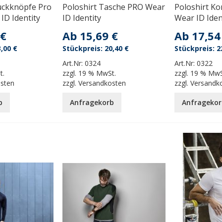
uckknöpfe Pro
Poloshirt Tasche PRO Wear
Poloshirt Ko
ID Identity
ID Identity
Wear ID Iden
 €
Ab
15,69 €
Ab
17,54
,00 €
20,40 €
2
Art.Nr:
0324
Art.Nr:
0322
t.
zzgl.
19 % MwSt.
zzgl.
19 % MwS
osten
zzgl.
Versandkosten
zzgl.
Versandk
b
Anfragekorb
Anfragekor