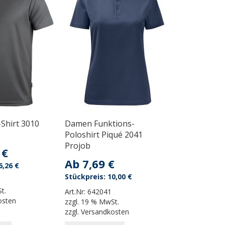
Shirt 3010
Damen Funktions-
Poloshirt Piqué 2041
Projob
 €
Ab
7,69 €
6,26 €
10,00 €
t.
Art.Nr:
642041
osten
zzgl.
19 % MwSt.
zzgl.
Versandkosten