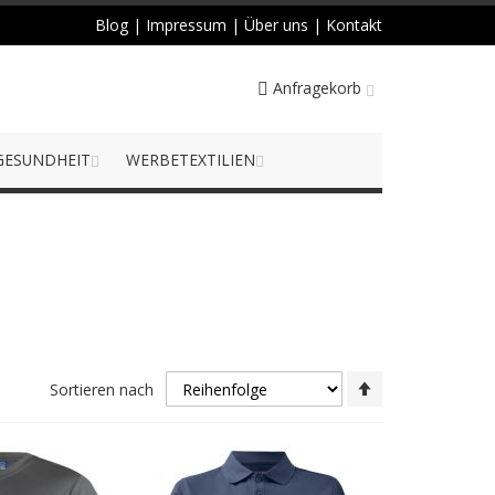
Blog
|
Impressum
|
Über uns
|
Kontakt
Anfragekorb
GESUNDHEIT
WERBETEXTILIEN
Absteigend
Sortieren nach
sortieren