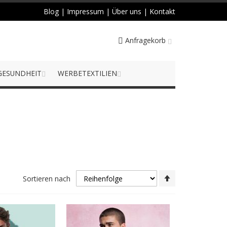
Blog
|
Impressum
|
Über uns
|
Kontakt
Anfragekorb
GESUNDHEIT
WERBETEXTILIEN
Absteigend
Sortieren nach
sortieren