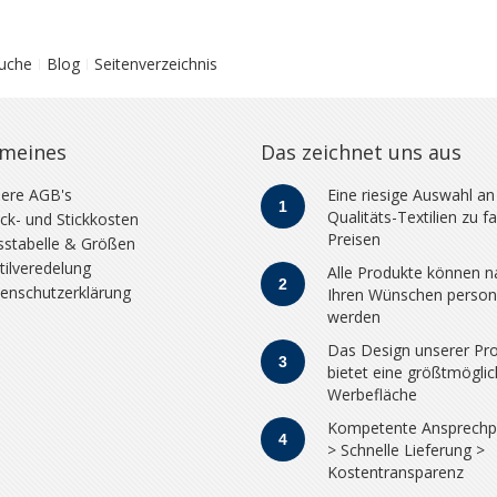
Suche
Blog
Seitenverzeichnis
emeines
Das zeichnet uns aus
ere AGB's
Eine riesige Auswahl an
1
Qualitäts-Textilien zu fa
ck- und Stickkosten
Preisen
stabelle & Größen
tilveredelung
Alle Produkte können n
2
enschutzerklärung
Ihren Wünschen persona
werden
Das Design unserer Pr
3
bietet eine größtmögli
Werbefläche
Kompetente Ansprechp
4
> Schnelle Lieferung >
Kostentransparenz