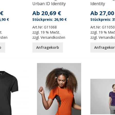
Urban ID Identity
Identity
 €
Ab
20,69 €
Ab
27,00
,90 €
26,90 €
3
Art.Nr:
G11068
Art.Nr:
G11050
t.
zzgl.
19 % MwSt.
zzgl.
19 % MwS
osten
zzgl.
Versandkosten
zzgl.
Versandk
b
Anfragekorb
Anfragekor