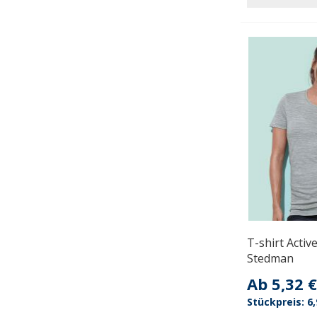
T-shirt Activ
Stedman
Ab
5,32 €
6,