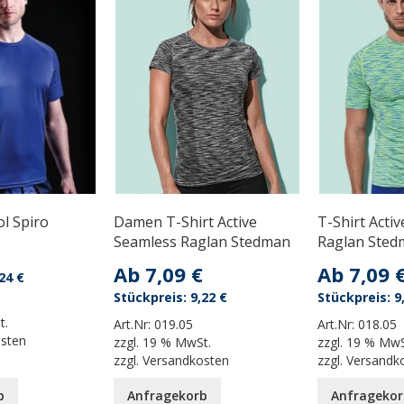
ol Spiro
Damen T-Shirt Active
T-Shirt Acti
Seamless Raglan Stedman
Raglan Sted
Ab
7,09 €
Ab
7,09 
24 €
9,22 €
9
t.
Art.Nr:
019.05
Art.Nr:
018.05
osten
zzgl.
19 % MwSt.
zzgl.
19 % MwS
zzgl.
Versandkosten
zzgl.
Versandk
b
Anfragekorb
Anfragekor