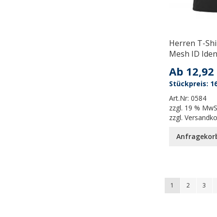
Herren T-Shi
Mesh ID Iden
Ab
12,92
16
Art.Nr:
0584
zzgl.
19 % MwS
zzgl.
Versandk
Anfragekor
Seite
You're currently
Seite
Seite
1
2
3