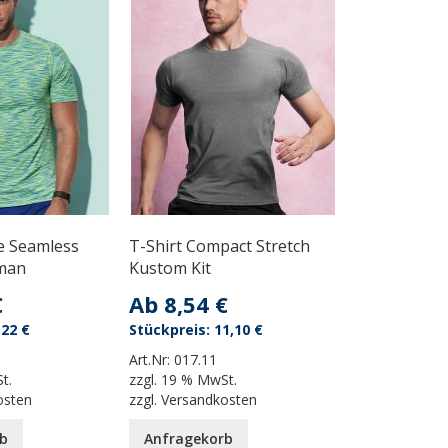
ve Seamless
T-Shirt Compact Stretch
man
Kustom Kit
€
Ab
8,54 €
,22 €
11,10 €
Art.Nr:
017.11
t.
zzgl.
19 % MwSt.
osten
zzgl.
Versandkosten
b
Anfragekorb