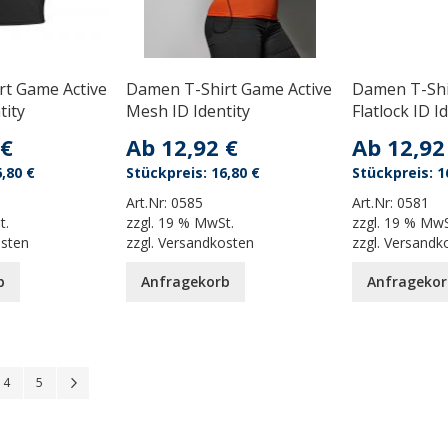
rt Game Active
Damen T-Shirt Game Active
Damen T-Shi
tity
Mesh ID Identity
Flatlock ID I
 €
Ab
12,92 €
Ab
12,92
,80 €
16,80 €
1
Art.Nr:
0585
Art.Nr:
0581
t.
zzgl.
19 % MwSt.
zzgl.
19 % MwS
osten
zzgl.
Versandkosten
zzgl.
Versandk
b
Anfragekorb
Anfragekor
 reading page
Seite
Seite
Seite
Weiter
4
5