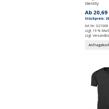
Identity
Ab
20,69
26
Art.Nr:
G21068
zzgl.
19 % MwS
zzgl.
Versandk
Anfragekor