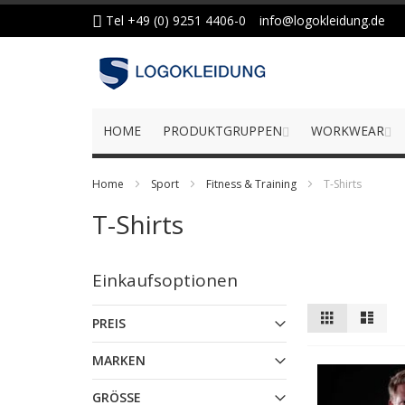
Zum
Tel +49 (0) 9251 4406-0
info@logokleidung.de
Inhalt
springen
HOME
PRODUKTGRUPPEN
WORKWEAR
Home
Sport
Fitness & Training
T-Shirts
T-Shirts
Einkaufsoptionen
Anzeigen
Liste
Liste
PREIS
als
MARKEN
GRÖSSE