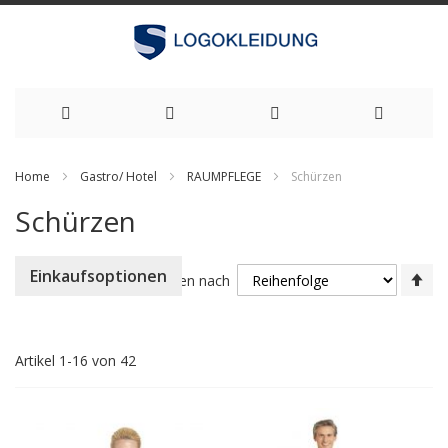
Zum
Home
Gastro/ Hotel
RAUMPFLEGE
Schürzen
Inhalt
Schürzen
springen
Ab
Einkaufsoptionen
Sortieren nach
so
Artikel
1
-
16
von
42