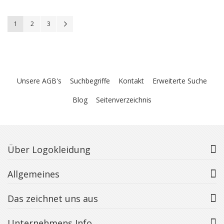
Seite
You're currently reading page
Seite
Seite
Seite
Weiter
1
2
3
Unsere AGB's
Suchbegriffe
Kontakt
Erweiterte Suche
Blog
Seitenverzeichnis
Über Logokleidung
Allgemeines
Das zeichnet uns aus
Unternehmens Info