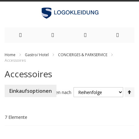
Zum
Home
Gastro/ Hotel
CONCIERGES & PARKSERVICE
Inhalt
Accessoires
springen
Accessoires
Ab
Einkaufsoptionen
Sortieren nach
so
7
Elemente