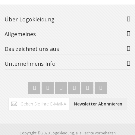
Über Logokleidung
Allgemeines
Das zeichnet uns aus
Unternehmens Info
Melden
Newsletter Abonnieren
Sie
sich
für
unseren
Newsletter
Copyright © 2020 Logokleidung, alle Rechte vorbehalten