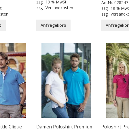
zzgl.
19 % MwSt.
Art.Nr:
028247
zzgl.
Versandkosten
t.
zzgl.
19 % MwS
osten
zzgl.
Versandk
b
Anfragekorb
Anfragekor
ttle Clique
Damen Poloshirt Premium
Poloshirt Pr