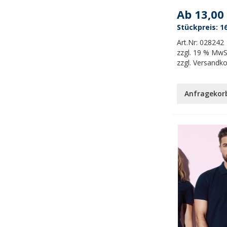
Ab
13,00
16
Art.Nr:
028242
zzgl.
19 % MwS
zzgl.
Versandk
Anfragekor