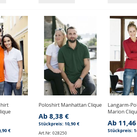
hirt
Poloshirt Manhattan Clique
Langarm-Polo
lique
Marion Cliq
Ab
8,38 €
Ab
11,46
10,90 €
,90 €
1
Art.Nr:
028250