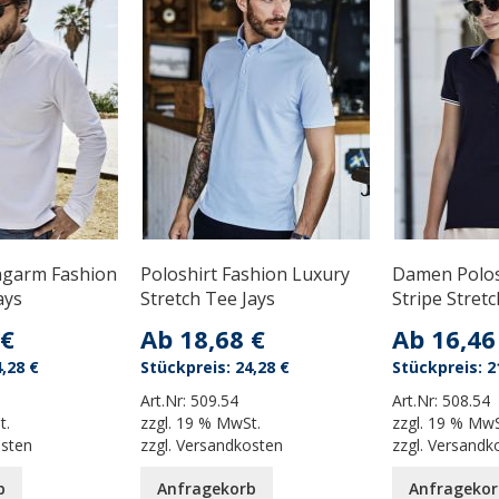
ngarm Fashion
Poloshirt Fashion Luxury
Damen Polos
ays
Stretch Tee Jays
Stripe Stretc
 €
Ab
18,68 €
Ab
16,46
,28 €
24,28 €
2
Art.Nr:
509.54
Art.Nr:
508.54
t.
zzgl.
19 % MwSt.
zzgl.
19 % MwS
osten
zzgl.
Versandkosten
zzgl.
Versandk
b
Anfragekorb
Anfragekor