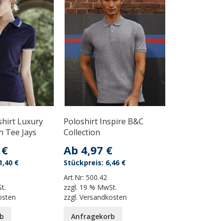
hirt Luxury
Poloshirt Inspire B&C
h Tee Jays
Collection
 €
Ab
4,97 €
1,40 €
6,46 €
Art.Nr:
500.42
t.
zzgl.
19 % MwSt.
osten
zzgl.
Versandkosten
b
Anfragekorb