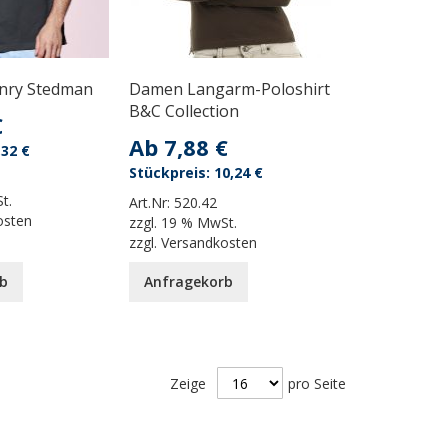
enry Stedman
Damen Langarm-Poloshirt
B&C Collection
€
Ab
7,88 €
,32 €
10,24 €
t.
Art.Nr:
520.42
osten
zzgl.
19 % MwSt.
zzgl.
Versandkosten
b
Anfragekorb
Zeige
pro Seite