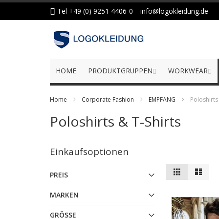
Zum
Tel +49 (0) 9251 4406-0
info@logokleidung.de
Inhalt
springen
HOME
PRODUKTGRUPPEN
WORKWEAR
Home
Corporate Fashion
EMPFANG
Poloshirts
Poloshirts & T-Shirts
Einkaufsoptionen
Anzeigen
Liste
Liste
PREIS
als
MARKEN
GRÖSSE