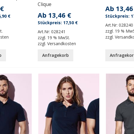
Clique
 €
Ab
13,46
Ab
13,46 €
,90 €
1
17,50 €
Art.Nr:
028240
t.
zzgl.
19 % MwS
Art.Nr:
028241
osten
zzgl.
Versandk
zzgl.
19 % MwSt.
zzgl.
Versandkosten
b
Anfragekorb
Anfragekor