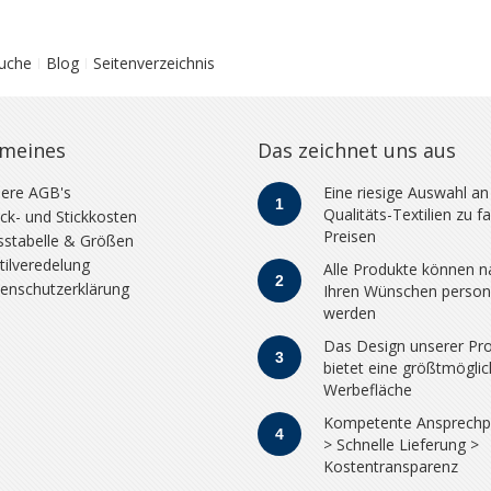
Suche
Blog
Seitenverzeichnis
emeines
Das zeichnet uns aus
ere AGB's
Eine riesige Auswahl an
1
Qualitäts-Textilien zu fa
ck- und Stickkosten
Preisen
stabelle & Größen
tilveredelung
Alle Produkte können n
2
enschutzerklärung
Ihren Wünschen persona
werden
Das Design unserer Pr
3
bietet eine größtmögli
Werbefläche
Kompetente Ansprechp
4
> Schnelle Lieferung >
Kostentransparenz