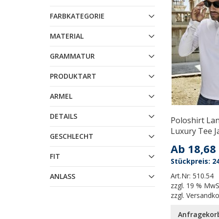
FARBKATEGORIE
MATERIAL
GRAMMATUR
PRODUKTART
ARMEL
DETAILS
Poloshirt La
Luxury Tee J
GESCHLECHT
Ab
18,68
FIT
24
Art.Nr:
510.54
ANLASS
zzgl.
19 % MwS
zzgl.
Versandk
Anfragekor