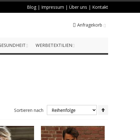
Blog
|
Impressum
|
Über uns
|
Kontakt
Anfragekorb
GESUNDHEIT
WERBETEXTILIEN
Absteigend
Sortieren nach
sortieren