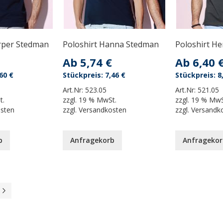
rper Stedman
Poloshirt Hanna Stedman
Poloshirt H
Ab
5,74 €
Ab
6,40 
60 €
7,46 €
8
Art.Nr:
523.05
Art.Nr:
521.05
t.
zzgl.
19 % MwSt.
zzgl.
19 % MwS
osten
zzgl.
Versandkosten
zzgl.
Versandk
b
Anfragekorb
Anfragekor
 reading page
Seite
Weiter