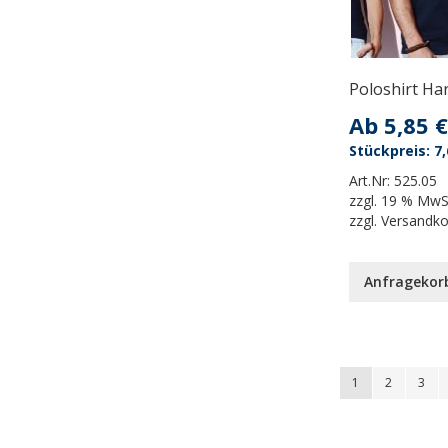
Poloshirt Ha
Ab
5,85 €
7,
Art.Nr:
525.05
zzgl.
19 % MwS
zzgl.
Versandk
Anfragekor
Seite
You're currently
Seite
Seite
1
2
3