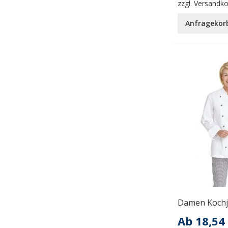
zzgl.
Versandk
Anfragekor
Damen Kochj
Ab
18,54