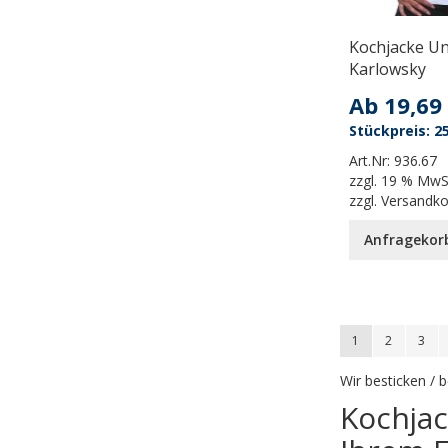
Kochjacke Un
Karlowsky
Ab
19,69
25
Art.Nr:
936.67
zzgl.
19 % MwS
zzgl.
Versandk
Anfragekor
Seite
You're currently
Seite
Seite
1
2
3
Wir besticken /
Kochjac