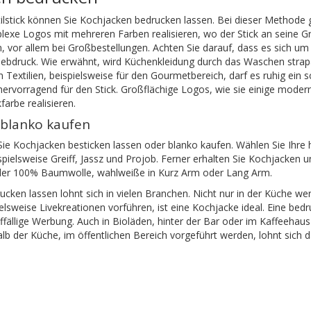
stick können Sie Kochjacken bedrucken lassen. Bei dieser Methode gi
lexe Logos mit mehreren Farben realisieren, wo der Stick an seine G
n, vor allem bei Großbestellungen. Achten Sie darauf, dass es sich u
iebdruck. Wie erwähnt, wird Küchenkleidung durch das Waschen strapaz
 Textilien, beispielsweise für den Gourmetbereich, darf es ruhig ein sc
hervorragend für den Stick. Großflächige Logos, wie sie einige moder
arbe realisieren.
 blanko kaufen
ie Kochjacken besticken lassen oder blanko kaufen. Wählen Sie Ihre
pielsweise Greiff, Jassz und Projob. Ferner erhalten Sie Kochjacken 
er 100% Baumwolle, wahlweiße in Kurz Arm oder Lang Arm.
cken lassen lohnt sich in vielen Branchen. Nicht nur in der Küche w
lsweise Livekreationen vorführen, ist eine Kochjacke ideal. Eine be
ffällige Werbung. Auch in Bioläden, hinter der Bar oder im Kaffeehau
alb der Küche, im öffentlichen Bereich vorgeführt werden, lohnt sich