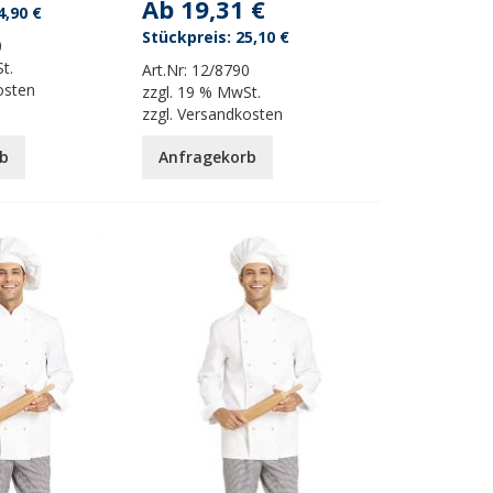
Ab
19,31 €
4,90 €
25,10 €
0
t.
Art.Nr:
12/8790
osten
zzgl.
19 % MwSt.
zzgl.
Versandkosten
b
Anfragekorb