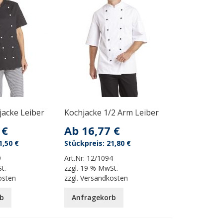
acke Leiber
Kochjacke 1/2 Arm Leiber
 €
Ab
16,77 €
1,50 €
21,80 €
9
Art.Nr:
12/1094
t.
zzgl.
19 % MwSt.
osten
zzgl.
Versandkosten
b
Anfragekorb