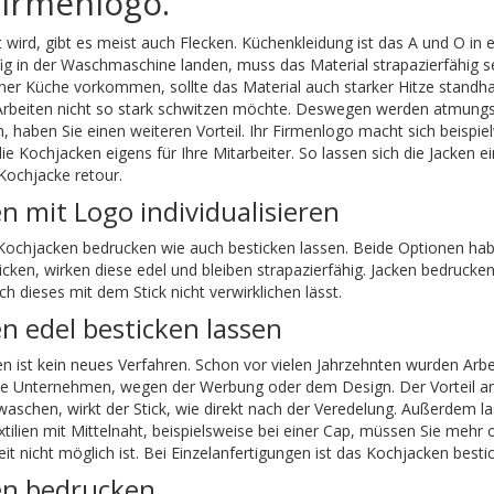
irmenlogo.
wird, gibt es meist auch Flecken. Küchenkleidung ist das A und O in ei
g in der Waschmaschine landen, muss das Material strapazierfähig s
einer Küche vorkommen, sollte das Material auch starker Hitze standha
Arbeiten nicht so stark schwitzen möchte. Deswegen werden atmungs
, haben Sie einen weiteren Vorteil. Ihr Firmenlogo macht sich beispie
die Kochjacken eigens für Ihre Mitarbeiter. So lassen sich die Jacken
ochjacke retour.
n mit Logo individualisieren
Kochjacken bedrucken wie auch besticken lassen. Beide Optionen habe
cken, wirken diese edel und bleiben strapazierfähig. Jacken bedrucke
h dieses mit dem Stick nicht verwirklichen lässt.
n edel besticken lassen
en ist kein neues Verfahren. Schon vor vielen Jahrzehnten wurden Arbei
le Unternehmen, wegen der Werbung oder dem Design. Der Vorteil am S
schen, wirkt der Stick, wie direkt nach der Veredelung. Außerdem las
ilien mit Mittelnaht, beispielsweise bei einer Cap, müssen Sie mehr
it nicht möglich ist. Bei Einzelanfertigungen ist das Kochjacken bestic
en bedrucken