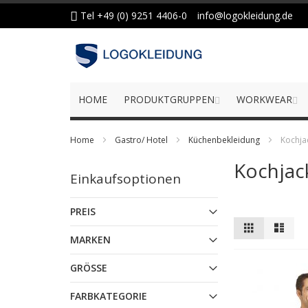
Zum
Tel +49 (0) 9251 4406-0
info@logokleidung.de
Inhalt
springen
HOME
PRODUKTGRUPPEN
WORKWEAR
Home
Gastro/ Hotel
Küchenbekleidung
Kochja
Kochjac
Einkaufsoptionen
PREIS
Anzeigen
Liste
Liste
als
MARKEN
GRÖSSE
FARBKATEGORIE