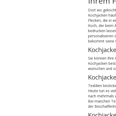
Ihrem F
Dort wo gekocht 
Kochjacken häufi
Flecken, die in 
Koch, der beim 
bedrucken lassen
personalisieren 
bekommt seine K
Kochjacke
Sie können Ihre 
Kochjacken besti
wünschen und sic
Kochjacke
Textilien bestick
Heute tun es vie
nach mehrmals wa
Bei manchen Text
der Beschaffenhe
Kochjack