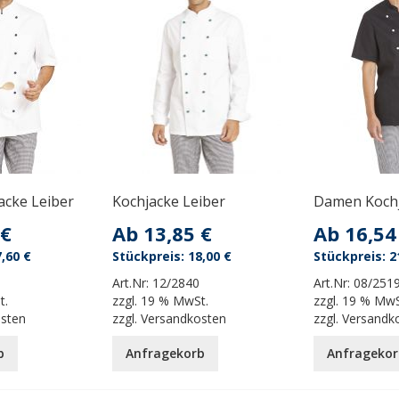
acke Leiber
Kochjacke Leiber
Damen Kochj
 €
Ab
13,85 €
Ab
16,54
,60 €
18,00 €
2
Art.Nr:
12/2840
Art.Nr:
08/251
t.
zzgl.
19 % MwSt.
zzgl.
19 % MwS
osten
zzgl.
Versandkosten
zzgl.
Versandk
b
Anfragekorb
Anfragekor