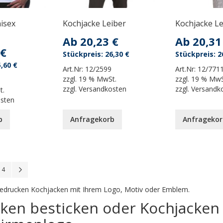
isex
Kochjacke Leiber
Kochjacke Le
Ab
20,23 €
Ab
20,31
 €
26,30 €
2
,60 €
Art.Nr:
12/2599
Art.Nr:
12/771
zzgl.
19 % MwSt.
zzgl.
19 % MwS
zzgl.
Versandkosten
zzgl.
Versandk
t.
osten
b
Anfragekorb
Anfragekor
 reading page
Seite
Seite
Weiter
4
 bedrucken Kochjacken mit Ihrem Logo, Motiv oder Emblem.
ken besticken oder Kochjacken