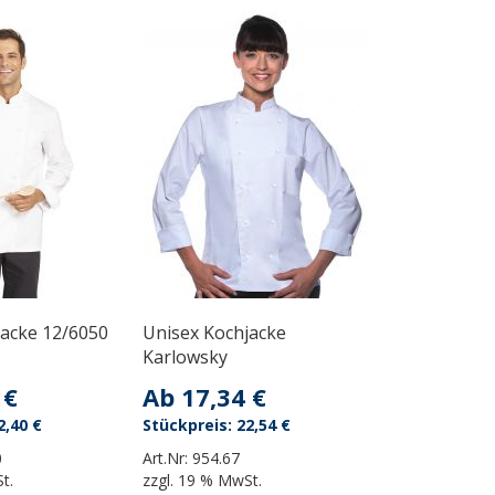
jacke 12/6050
Unisex Kochjacke
Karlowsky
 €
Ab
17,34 €
2,40 €
22,54 €
0
Art.Nr:
954.67
t.
zzgl.
19 % MwSt.