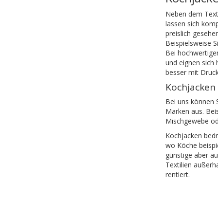
Neben dem Textil
lassen sich komp
preislich gesehe
Beispielsweise S
Bei hochwertigen
und eignen sich 
besser mit Druckf
Kochjacken
Bei uns können S
Marken aus. Beis
Mischgewebe od
Kochjacken bedru
wo Köche beispie
günstige aber au
Textilien außerh
rentiert.