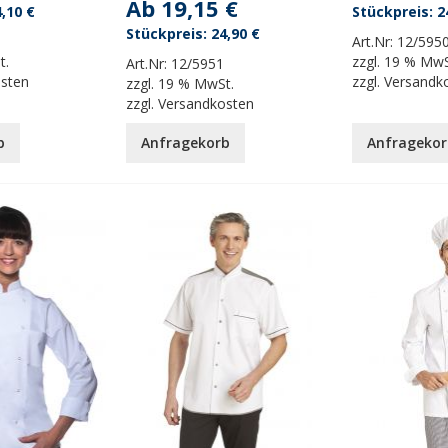
Ab
19,15 €
,10 €
2
24,90 €
Art.Nr:
12/595
t.
zzgl.
19 % MwS
Art.Nr:
12/5951
osten
zzgl.
Versandk
zzgl.
19 % MwSt.
zzgl.
Versandkosten
b
Anfragekorb
Anfragekor