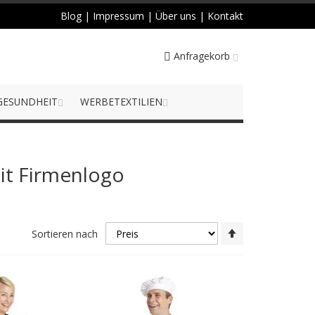
Blog
|
Impressum
|
Über uns
|
Kontakt
Anfragekorb
GESUNDHEIT
WERBETEXTILIEN
it Firmenlogo
Absteigend
Sortieren nach
sortieren