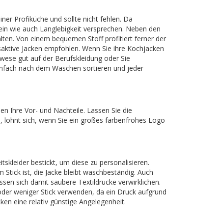
ner Profiküche und sollte nicht fehlen. Da
ein wie auch Langlebigkeit versprechen. Neben den
lten. Von einem bequemen Stoff profitiert ferner der
aktive Jacken empfohlen. Wenn Sie ihre Kochjacken
lwese gut auf der Berufskleidung oder Sie
 einfach nach dem Waschen sortieren und jeder
n Ihre Vor- und Nachteile. Lassen Sie die
n, lohnt sich, wenn Sie ein großes farbenfrohes Logo
tskleider bestickt, um diese zu personalisieren.
tick ist, die Jacke bleibt waschbeständig. Auch
sen sich damit saubere Textildrucke verwirklichen.
 oder weniger Stick verwenden, da ein Druck aufgrund
ken eine relativ günstige Angelegenheit.