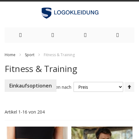
Zum
Home
Sport
Fitness & Training
Inhalt
Fitness & Training
springen
Ab
Einkaufsoptionen
Sortieren nach
so
Artikel
1
-
16
von
204