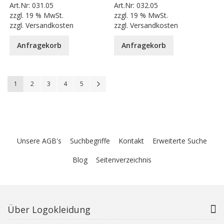
Art.Nr:
031.05
Art.Nr:
032.05
zzgl.
19 % MwSt.
zzgl.
19 % MwSt.
zzgl.
Versandkosten
zzgl.
Versandkosten
Anfragekorb
Anfragekorb
Seite
You're currently reading page
Seite
Seite
Seite
Seite
Seite
Weiter
1
2
3
4
5
Unsere AGB's
Suchbegriffe
Kontakt
Erweiterte Suche
Blog
Seitenverzeichnis
Über Logokleidung