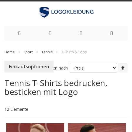
Zum
Home
Sport
Tennis
T-Shirts & Tops
Inhalt
Ab
Einkaufsoptionen
springen
Sortieren nach
so
Tennis T-Shirts bedrucken,
besticken mit Logo
12
Elemente