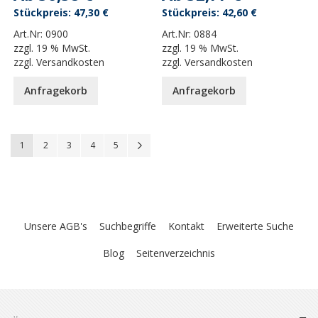
47,30 €
42,60 €
Art.Nr:
0900
Art.Nr:
0884
zzgl.
19 % MwSt.
zzgl.
19 % MwSt.
zzgl.
Versandkosten
zzgl.
Versandkosten
Anfragekorb
Anfragekorb
Seite
You're currently reading page
Seite
Seite
Seite
Seite
Seite
Weiter
1
2
3
4
5
Unsere AGB's
Suchbegriffe
Kontakt
Erweiterte Suche
Blog
Seitenverzeichnis