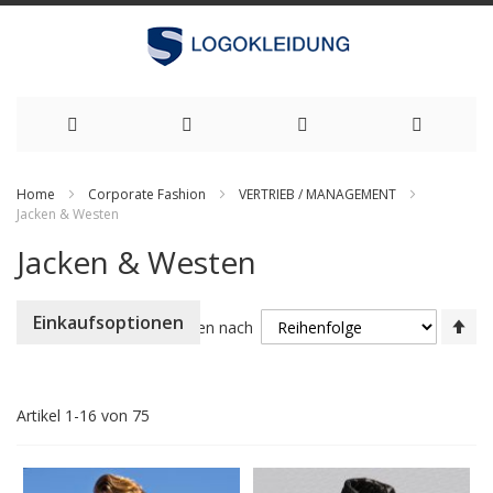
Zum
Home
Corporate Fashion
VERTRIEB / MANAGEMENT
Inhalt
Jacken & Westen
springen
Jacken & Westen
Ab
Einkaufsoptionen
Sortieren nach
so
Artikel
1
-
16
von
75