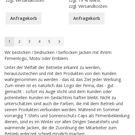
zzgl.
Versandkosten
zzgl.
19 % MwSt.
zzgl.
Versandkosten
Anfragekorb
Anfragekorb
Seite
You're currently reading page
Seite
Seite
Seite
Seite
Seite
Weiter
1
2
3
4
5
Wir besticken / bedrucken / beflocken Jacken mit Ihrem
Firmenlogo, Motiv oder Emblem.
Unter der Vielfalt der Betriebe erkannt zu werden,
herauszustechen und mit den Produkten von den Kunden
wahrgenommen zu werden - das ist das Ziel jeder Werbung.
Zum einen ist es natürlich das Logo der Firma, das - gut
gemacht - sofort ins Auge sticht und dem Kunden oder
potentiellen Kunden im Gedächtnis haften bleibt. Nicht zu
unterschätzen sind auch die Farben, die mit dem Betrieb und
seinen Produkten verbunden werden. Während im Sommer
vorrangig T-Shirts und Sonnenschutz-Caps als Firmenbekleidung
dienen, sind es im Winter vor allen Dingen Sweatshirts und
wärmende Jacken, die die Zuordnung der Mitarbeiter zum
Betrieb jederzeit schnell möglich machen.