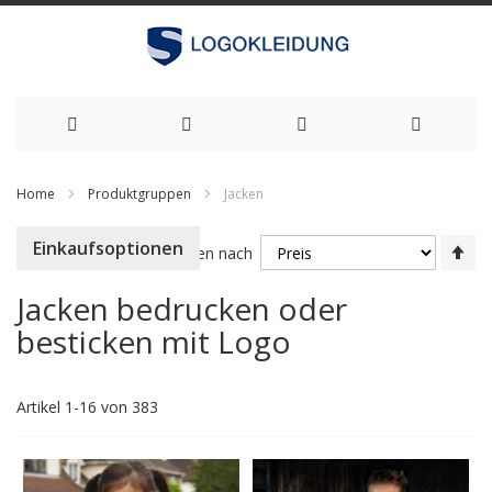
Zum
Home
Produktgruppen
Jacken
Inhalt
Ab
Einkaufsoptionen
springen
Sortieren nach
so
Jacken bedrucken oder
besticken mit Logo
Artikel
1
-
16
von
383