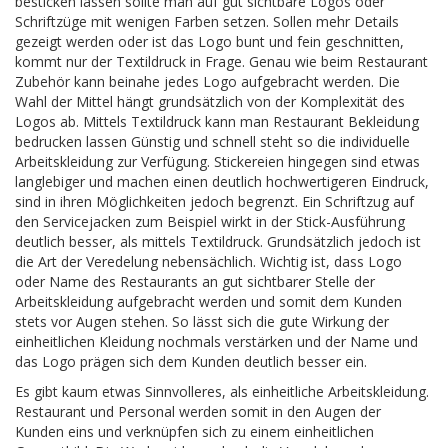
besticken lassen sollte man auf gut sichtbare Logos oder
Schriftzüge mit wenigen Farben setzen. Sollen mehr Details
gezeigt werden oder ist das Logo bunt und fein geschnitten,
kommt nur der Textildruck in Frage. Genau wie beim Restaurant
Zubehör kann beinahe jedes Logo aufgebracht werden. Die
Wahl der Mittel hängt grundsätzlich von der Komplexität des
Logos ab. Mittels Textildruck kann man Restaurant Bekleidung
bedrucken lassen Günstig und schnell steht so die individuelle
Arbeitskleidung zur Verfügung. Stickereien hingegen sind etwas
langlebiger und machen einen deutlich hochwertigeren Eindruck,
sind in ihren Möglichkeiten jedoch begrenzt. Ein Schriftzug auf
den Servicejacken zum Beispiel wirkt in der Stick-Ausführung
deutlich besser, als mittels Textildruck. Grundsätzlich jedoch ist
die Art der Veredelung nebensächlich. Wichtig ist, dass Logo
oder Name des Restaurants an gut sichtbarer Stelle der
Arbeitskleidung aufgebracht werden und somit dem Kunden
stets vor Augen stehen. So lässt sich die gute Wirkung der
einheitlichen Kleidung nochmals verstärken und der Name und
das Logo prägen sich dem Kunden deutlich besser ein.
Es gibt kaum etwas Sinnvolleres, als einheitliche Arbeitskleidung.
Restaurant und Personal werden somit in den Augen der
Kunden eins und verknüpfen sich zu einem einheitlichen