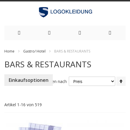
Zum
Home
Gastro/ Hotel
BARS & RESTAURANTS
Inhalt
BARS & RESTAURANTS
springen
Ab
Einkaufsoptionen
Sortieren nach
so
Artikel
1
-
16
von
519