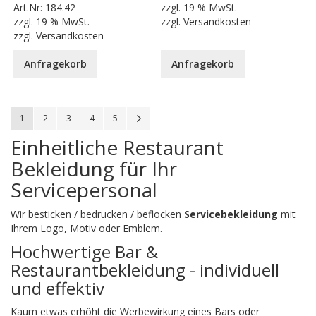
Art.Nr:
184.42
zzgl.
19 % MwSt.
zzgl.
19 % MwSt.
zzgl.
Versandkosten
zzgl.
Versandkosten
Anfragekorb
Anfragekorb
Seite
You're currently reading page
Seite
Seite
Seite
Seite
Seite
Weiter
1
2
3
4
5
Einheitliche Restaurant
Bekleidung für Ihr
Servicepersonal
Wir besticken / bedrucken / beflocken
Servicebekleidung
mit
Ihrem Logo, Motiv oder Emblem.
Hochwertige Bar &
Restaurantbekleidung - individuell
und effektiv
Kaum etwas erhöht die Werbewirkung eines Bars oder