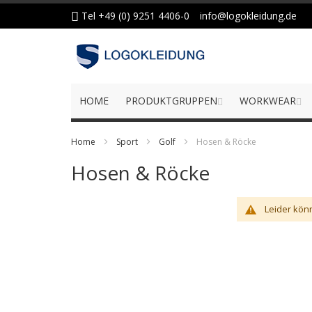
Zum
Tel +49 (0) 9251 4406-0
info@logokleidung.de
Inhalt
springen
HOME
PRODUKTGRUPPEN
WORKWEAR
Home
Sport
Golf
Hosen & Röcke
Hosen & Röcke
Leider kön