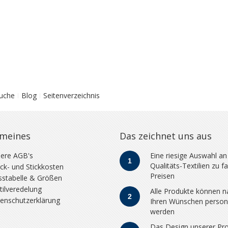
Suche
Blog
Seitenverzeichnis
emeines
Das zeichnet uns aus
ere AGB's
Eine riesige Auswahl an
1
Qualitäts-Textilien zu fa
ck- und Stickkosten
Preisen
stabelle & Größen
tilveredelung
Alle Produkte können n
2
enschutzerklärung
Ihren Wünschen persona
werden
Das Design unserer Pr