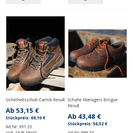
Sicherheitsschuh Carrick Result
Schuhe Managers Brogue
Result
Ab
53,15 €
Ab
43,48 €
69,10 €
56,52 €
Art.Nr:
991.33
zzgl.
19 % MwSt.
Art.Nr:
989.33