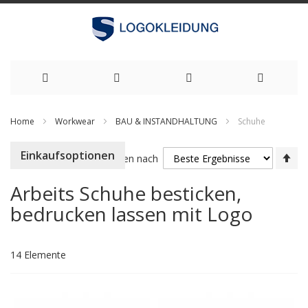
Zum
Home
Workwear
BAU & INSTANDHALTUNG
Schuhe
Inhalt
Ab
Einkaufsoptionen
springen
Sortieren nach
so
Arbeits Schuhe besticken,
bedrucken lassen mit Logo
14
Elemente