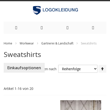
Zum
Home
Workwear
Gartnerei & Landschaft
Sweatshirts
Inhalt
Sweatshirts
springen
Ab
Einkaufsoptionen
Sortieren nach
so
Artikel
1
-
16
von
20