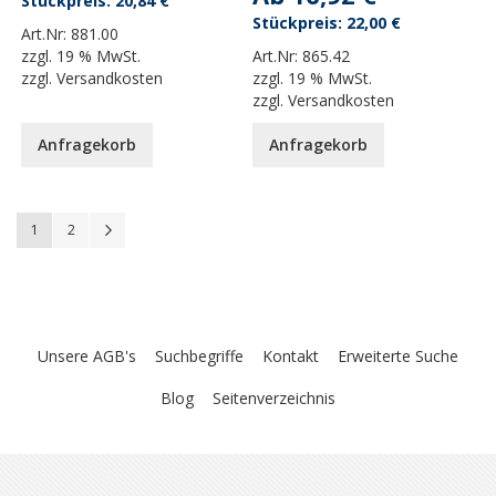
20,84 €
22,00 €
Art.Nr:
881.00
zzgl.
19 % MwSt.
Art.Nr:
865.42
zzgl.
Versandkosten
zzgl.
19 % MwSt.
zzgl.
Versandkosten
Anfragekorb
Anfragekorb
Seite
You're currently reading page
Seite
Seite
Weiter
1
2
Unsere AGB's
Suchbegriffe
Kontakt
Erweiterte Suche
Blog
Seitenverzeichnis