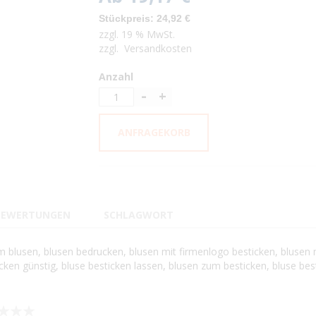
24,92 €
zzgl.
19 % MwSt.
zzgl.
Versandkosten
Anzahl
ANFRAGEKORB
BEWERTUNGEN
SCHLAGWORT
räge
arm blusen, blusen bedrucken, blusen mit firmenlogo besticken, blusen 
icken günstig, bluse besticken lassen, blusen zum besticken, bluse bes
tapten Nähten auf der Innenseite. Easy-Care Behandlung. Waschbar b
3
4
5