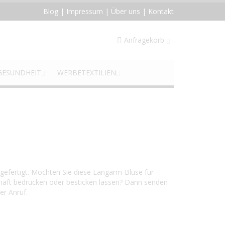
Blog
|
Impressum
|
Über uns
|
Kontakt
Anfragekorb
GESUNDHEIT
WERBETEXTILIEN
efertigt. Möchten Sie diese Langarm-Bluse für
aft bedrucken oder besticken lassen? Dann senden
er Anruf.