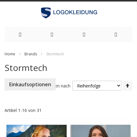
Zum
Home
Brands
Stormtech
Inhalt
Stormtech
springen
Ab
Einkaufsoptionen
Sortieren nach
so
Artikel
1
-
16
von
31