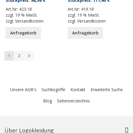
98,56 €
171,40 €
Art.Nr:
423.18
Art.Nr:
419.18
zzgl.
19 % MwSt.
zzgl.
19 % MwSt.
zzgl.
Versandkosten
zzgl.
Versandkosten
Anfragekorb
Anfragekorb
Seite
You're currently reading page
Seite
Seite
Weiter
1
2
Unsere AGB's
Suchbegriffe
Kontakt
Erweiterte Suche
Blog
Seitenverzeichnis
Über Logokleidung