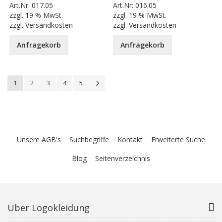
Art.Nr:
017.05
Art.Nr:
016.05
zzgl.
19 % MwSt.
zzgl.
19 % MwSt.
zzgl.
Versandkosten
zzgl.
Versandkosten
Anfragekorb
Anfragekorb
Seite
You're currently reading page
Seite
Seite
Seite
Seite
Seite
Weiter
1
2
3
4
5
Unsere AGB's
Suchbegriffe
Kontakt
Erweiterte Suche
Blog
Seitenverzeichnis
Über Logokleidung