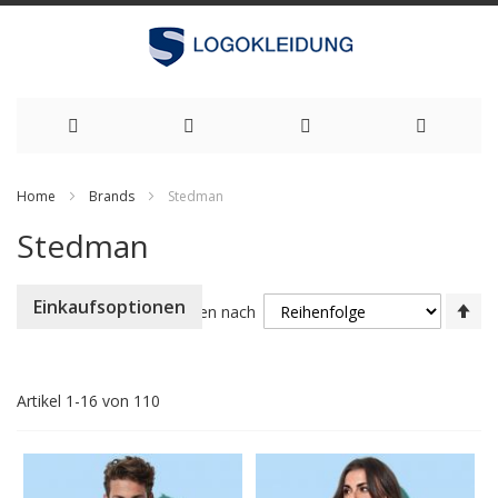
Zum
Home
Brands
Stedman
Inhalt
Stedman
springen
Ab
Einkaufsoptionen
Sortieren nach
so
Artikel
1
-
16
von
110