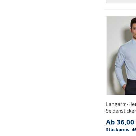
Langarm-Hem
Seidensticke
Ab
36,00
46