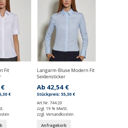
 Fit
Langarm-Bluse Modern Fit
r
Seidensticker
 €
Ab
42,54 €
5,30 €
55,30 €
Art.Nr:
744.20
t.
zzgl.
19 % MwSt.
osten
zzgl.
Versandkosten
b
Anfragekorb