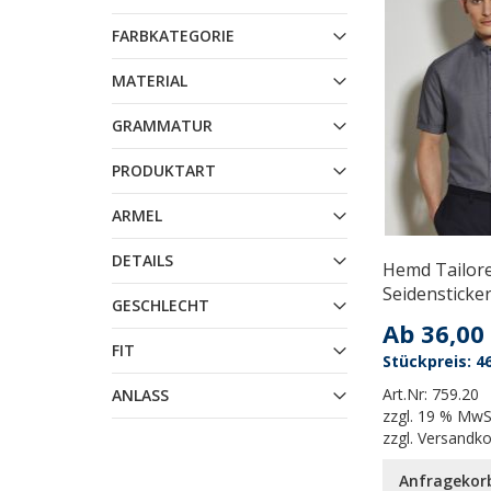
FARBKATEGORIE
MATERIAL
GRAMMATUR
PRODUKTART
ARMEL
DETAILS
Hemd Tailore
Seidensticke
GESCHLECHT
Ab
36,00
FIT
46
Art.Nr:
759.20
ANLASS
zzgl.
19 % MwS
zzgl.
Versandk
Anfragekor