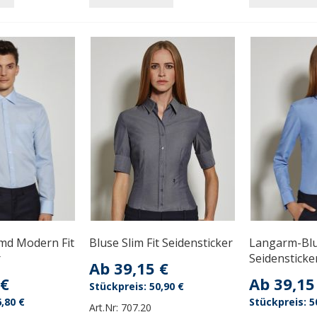
d Modern Fit
Bluse Slim Fit Seidensticker
Langarm-Blus
r
Seidensticke
Ab
39,15 €
 €
Ab
39,15
50,90 €
,80 €
5
Art.Nr:
707.20