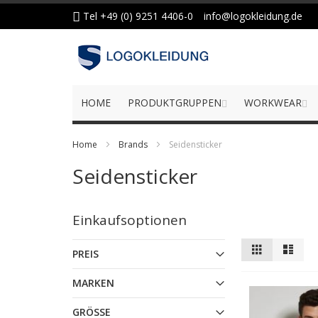
Zum
Tel +49 (0) 9251 4406-0
info@logokleidung.de
Inhalt
springen
HOME
PRODUKTGRUPPEN
WORKWEAR
Home
Brands
Seidensticker
Seidensticker
Einkaufsoptionen
Anzeigen
Liste
Liste
PREIS
als
MARKEN
GRÖSSE