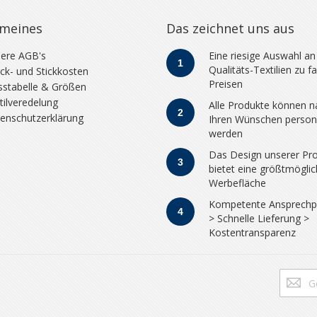
emeines
Das zeichnet uns aus
ere AGB's
Eine riesige Auswahl an
1
Qualitäts-Textilien zu fa
ck- und Stickkosten
Preisen
stabelle & Größen
tilveredelung
Alle Produkte können n
2
enschutzerklärung
Ihren Wünschen persona
werden
Das Design unserer Pr
3
bietet eine größtmögli
Werbefläche
Kompetente Ansprechp
4
> Schnelle Lieferung >
Kostentransparenz
Melden
Sie
sich