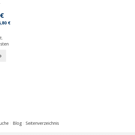
r
 €
,80 €
t.
osten
b
Suche
Blog
Seitenverzeichnis