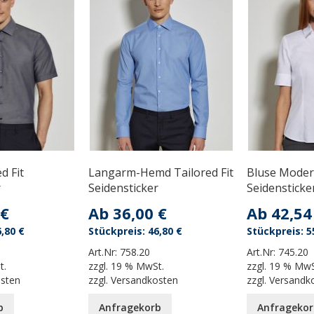
d Fit
Langarm-Hemd Tailored Fit
Bluse Modern
r
Seidensticker
Seidensticke
 €
Ab
36,00 €
Ab
42,54
,80 €
46,80 €
5
Art.Nr:
758.20
Art.Nr:
745.20
t.
zzgl.
19 % MwSt.
zzgl.
19 % MwS
osten
zzgl.
Versandkosten
zzgl.
Versandk
b
Anfragekorb
Anfragekor