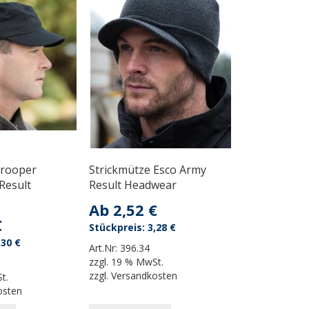
Trooper
Strickmütze Esco Army
Result
Result Headwear
Ab
2,52 €
€
3,28 €
,30 €
Art.Nr:
396.34
zzgl.
19 % MwSt.
zzgl.
Versandkosten
t.
osten