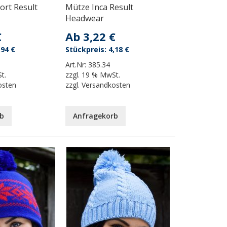
ort Result
Mütze Inca Result
Headwear
€
Ab
3,22 €
,94 €
4,18 €
Art.Nr:
385.34
t.
zzgl.
19 % MwSt.
osten
zzgl.
Versandkosten
b
Anfragekorb