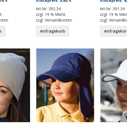
78 €
5,62 €
4
Art.Nr:
392.34
Art.Nr:
391.34
t.
zzgl.
19 % MwSt.
zzgl.
19 % MwS
osten
zzgl.
Versandkosten
zzgl.
Versandk
b
Anfragekorb
Anfragekor