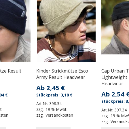
tze Result
Kinder Strickmütze Esco
Cap Urban 
Army Result Headwear
Lightweight 
Headwear
Ab
2,45 €
Ab
2,54 
04 €
3,18 €
3
Art.Nr:
398.34
t.
zzgl.
19 % MwSt.
Art.Nr:
397.34
osten
zzgl.
Versandkosten
zzgl.
19 % MwS
zzgl.
Versandk