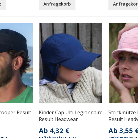
b
Anfragekorb
Anfragekor
rooper Result
Kinder Cap Ulti Legionnaire
Strickmütze
Result Headwear
Result Head
Ab
4,32 €
Ab
3,55 