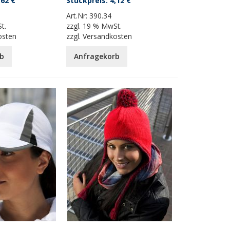
,62 €
4,12 €
Art.Nr:
390.34
t.
zzgl.
19 % MwSt.
osten
zzgl.
Versandkosten
b
Anfragekorb