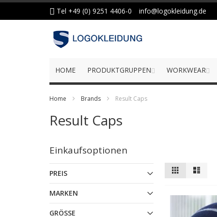
Zum
Tel +49 (0) 9251 4406-0
info@logokleidung.de
Inhalt
springen
HOME
PRODUKTGRUPPEN
WORKWEAR
Home
Brands
Result Caps
Result Caps
Einkaufsoptionen
Anzeigen
Liste
Liste
PREIS
als
MARKEN
GRÖSSE