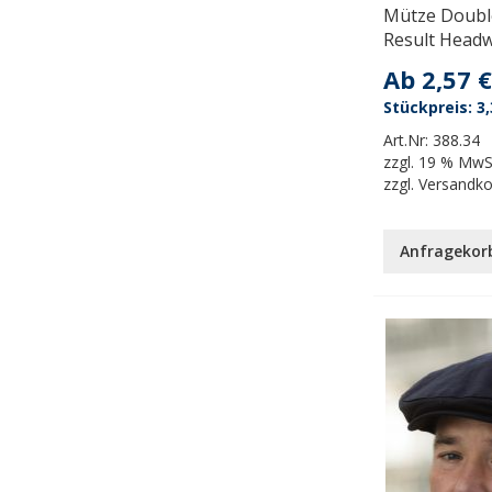
Mütze Double
Result Head
Ab
2,57 €
3,
Art.Nr:
388.34
zzgl.
19 % MwS
zzgl.
Versandk
Anfragekor