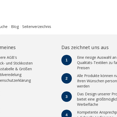
Suche
Blog
Seitenverzeichnis
emeines
Das zeichnet uns aus
ere AGB's
Eine riesige Auswahl an
1
Qualitäts-Textilien zu fa
ck- und Stickkosten
Preisen
stabelle & Größen
tilveredelung
Alle Produkte können n
2
enschutzerklärung
Ihren Wünschen persona
werden
Das Design unserer Pr
3
bietet eine größtmögli
Werbefläche
Kompetente Ansprechp
4