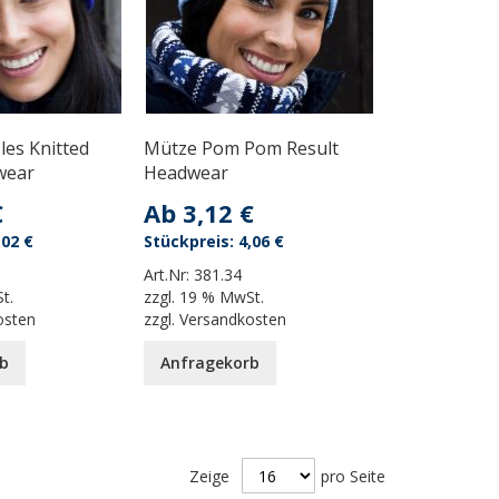
les Knitted
Mütze Pom Pom Result
wear
Headwear
€
Ab
3,12 €
,02 €
4,06 €
Art.Nr:
381.34
t.
zzgl.
19 % MwSt.
osten
zzgl.
Versandkosten
b
Anfragekorb
Zeige
pro Seite