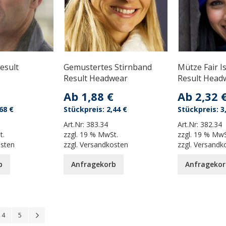
esult
Gemustertes Stirnband
Mütze Fair Is
Result Headwear
Result Head
Ab
1,88 €
Ab
2,32 
68 €
2,44 €
3
Art.Nr:
383.34
Art.Nr:
382.34
t.
zzgl.
19 % MwSt.
zzgl.
19 % MwS
osten
zzgl.
Versandkosten
zzgl.
Versandk
b
Anfragekorb
Anfragekor
 reading page
Seite
Seite
Seite
Weiter
4
5