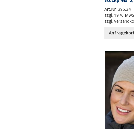
5,
Art.Nr:
395.34
zzgl.
19 % MwS
zzgl.
Versandk
Anfragekor