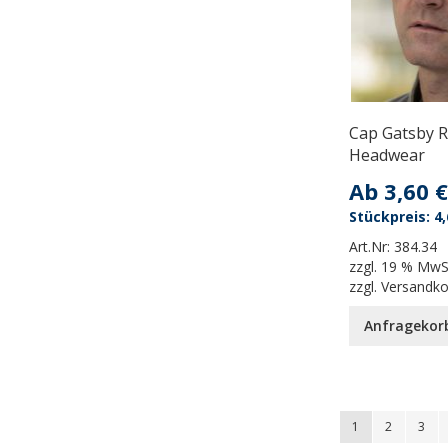
Cap Gatsby R
Headwear
Ab
3,60 €
4,
Art.Nr:
384.34
zzgl.
19 % MwS
zzgl.
Versandk
Anfragekor
Seite
You're currently
Seite
Seite
1
2
3