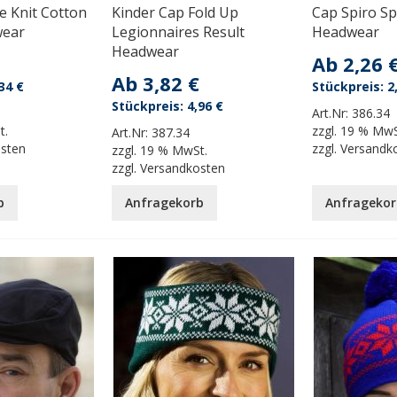
 Knit Cotton
Kinder Cap Fold Up
Cap Spiro Sp
wear
Legionnaires Result
Headwear
Headwear
Ab
2,26 
Ab
3,82 €
34 €
2
4,96 €
Art.Nr:
386.34
t.
zzgl.
19 % MwS
Art.Nr:
387.34
osten
zzgl.
Versandk
zzgl.
19 % MwSt.
zzgl.
Versandkosten
b
Anfragekorb
Anfragekor