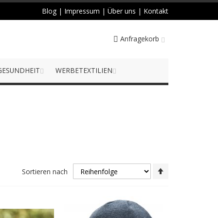
Blog
|
Impressum
|
Über uns
|
Kontakt
Anfragekorb
GESUNDHEIT
WERBETEXTILIEN
Absteigend
Sortieren nach
sortieren