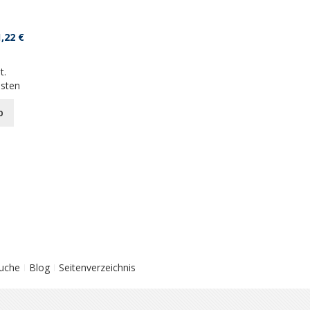
,22 €
t.
osten
b
Suche
Blog
Seitenverzeichnis