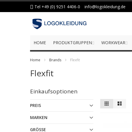
Zum
Tel +49 (0) 9251 4406-0
info@logokleidung.de
Inhalt
springen
HOME
PRODUKTGRUPPEN
WORKWEAR
Home
Brands
Flexfit
Flexfit
Einkaufsoptionen
Anzeigen
Liste
Liste
PREIS
als
MARKEN
GRÖSSE