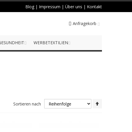
Blog
|
Impressum
|
Über uns
|
Kontakt
Anfragekorb
GESUNDHEIT
WERBETEXTILIEN
Absteigend
Sortieren nach
sortieren