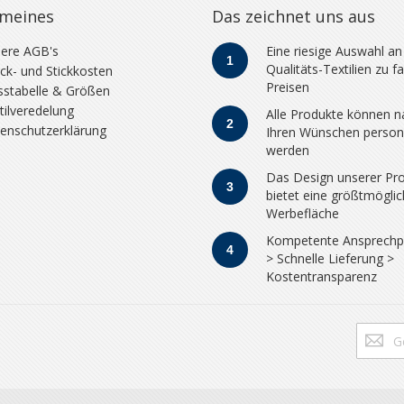
emeines
Das zeichnet uns aus
ere AGB's
Eine riesige Auswahl an
1
Qualitäts-Textilien zu fa
ck- und Stickkosten
Preisen
stabelle & Größen
tilveredelung
Alle Produkte können n
2
enschutzerklärung
Ihren Wünschen persona
werden
Das Design unserer Pr
3
bietet eine größtmögli
Werbefläche
Kompetente Ansprechp
4
> Schnelle Lieferung >
Kostentransparenz
Melden
Sie
sich
für
unseren