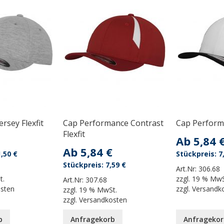
rsey Flexfit
Cap Performance Contrast
Cap Performa
Flexfit
Ab
5,84 
Ab
5,84 €
,50 €
7
7,59 €
Art.Nr:
306.68
t.
zzgl.
19 % MwS
Art.Nr:
307.68
osten
zzgl.
Versandk
zzgl.
19 % MwSt.
zzgl.
Versandkosten
b
Anfragekorb
Anfragekor