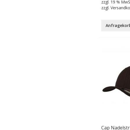
zzgl.
19 % MwS
zzgl.
Versandk
Anfragekor
Cap Nadelstre