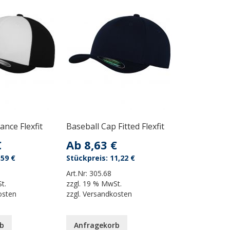
nce Flexfit
Baseball Cap Fitted Flexfit
€
Ab
8,63 €
,59 €
11,22 €
Art.Nr:
305.68
t.
zzgl.
19 % MwSt.
osten
zzgl.
Versandkosten
b
Anfragekorb