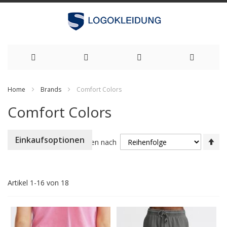
Zum
Home
Brands
Comfort Colors
Inhalt
Comfort Colors
springen
Ab
Einkaufsoptionen
Sortieren nach
so
Artikel
1
-
16
von
18