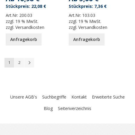
22,08 €
7,36 €
Art.Nr:
200.03
Art.Nr:
103.03
zzgl.
19 % MwSt.
zzgl.
19 % MwSt.
zzgl.
Versandkosten
zzgl.
Versandkosten
Anfragekorb
Anfragekorb
Seite
You're currently reading page
Seite
Seite
Weiter
1
2
Unsere AGB's
Suchbegriffe
Kontakt
Erweiterte Suche
Blog
Seitenverzeichnis